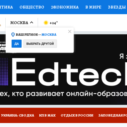
ИТИКА
ОБЩЕСТВО
ЭКОНОМИКА
В МИРЕ
ЗВЕЗДЫ
ЛУМНИСТЫ
ПРОИСШЕСТВИЯ
НАЦИОНАЛЬНЫЕ ПРОЕК
МОСКВА
+24
°
ВАШ РЕГИОН —
МОСКВА
Ы
ОТКРЫВАЕМ МИР
Я ЗНАЮ
СЕМЬЯ
ЖЕНСКИЕ СЕ
ДА
ВЫБРАТЬ ДРУГОЙ
ПРОМОКОДЫ
СЕРИАЛЫ
СПЕЦПРОЕКТЫ
ДЕФИЦИТ
ВИЗОР
КОЛЛЕКЦИИ
КОНКУРСЫ
РАБОТА У НАС
ГИ
НА САЙТЕ
УКРАИНА: СВОДКА
КП В МАХ
ОТДЫХ В РОССИИ
ЗАПОВЕДНАЯ Р