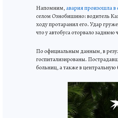
Напомним,
авария произошла в 
селом Ознобишино: водитель Кам
ходу протаранил его. Удар груж
что у автобуса оторвало заднюю ч
По официальным данным, в резул
госпитализированы. Пострадавш
больниц, а также в центральную