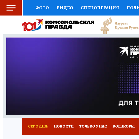
ФОТО
ВИДЕО
СПЕЦОПЕРАЦИЯ
ПОЛ
СОЦПОДДЕРЖКА
НАУКА
СПОРТ
КО
ВЫБОР ЭКСПЕРТОВ
ДОКТОР
ФИНАНС
КНИЖНАЯ ПОЛКА
ПРОГНОЗЫ НА СПОРТ
ПРЕСС-ЦЕНТР
НЕДВИЖИМОСТЬ
ТЕЛЕ
РАДИО КП
РЕКЛАМА
ТЕСТЫ
НОВОЕ 
СЕГОДНЯ:
НОВОСТИ
ТОЛЬКО У НАС
ВОЕНКОРЫ