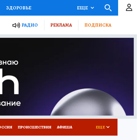
ЗДОРОВЬЕ
ЕЩЕ
ТЫ РОССИИ
АФИША
РАДИО
РЕКЛАМА
ПОДПИСКА
КРЕТЫ
ПУТЕВОДИТЕЛЬ
 ЖЕЛЕЗА
ТУРИЗМ
Д ПОТРЕБИТЕЛЯ
ВСЕ О КП
ОССИЯ
ПРОИСШЕСТВИЯ
АФИША
ЕЩЕ