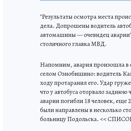
"Результаты осмотра места про
дела. Допрошены водитель автоб
автомашины — очевидец аварии
столичного главка МВД.
Напомним, авария произошла в су
селом Ознобишино: водитель Кам
ходу протаранил его. Удар груж
что у автобуса оторвало заднюю 
аварии погибли 18 человек, еще
были направлены в несколько ст
больницу Подольска. << СП