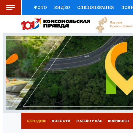
ФОТО
ВИДЕО
СПЕЦОПЕРАЦИЯ
ПОЛ
СОЦПОДДЕРЖКА
НАУКА
СПОРТ
КО
ВЫБОР ЭКСПЕРТОВ
ДОКТОР
ФИНАНС
КНИЖНАЯ ПОЛКА
ПРОГНОЗЫ НА СПОРТ
ПРЕСС-ЦЕНТР
НЕДВИЖИМОСТЬ
ТЕЛЕ
РАДИО КП
РЕКЛАМА
ТЕСТЫ
НОВОЕ 
СЕГОДНЯ:
НОВОСТИ
ТОЛЬКО У НАС
ВОЕНКОРЫ