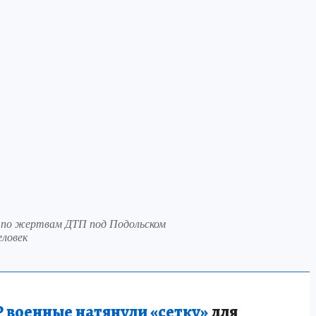
а по жертвам ДТП под Подольском
еловек
 военные натянули «сетку»
для