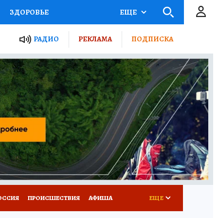
ЗДОРОВЬЕ
ЕЩЕ
ТЫ РОССИИ
АФИША
РАДИО
РЕКЛАМА
ПОДПИСКА
КРЕТЫ
ПУТЕВОДИТЕЛЬ
 ЖЕЛЕЗА
ТУРИЗМ
Д ПОТРЕБИТЕЛЯ
ВСЕ О КП
ОССИЯ
ПРОИСШЕСТВИЯ
АФИША
ЕЩЕ