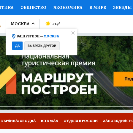
ИТИКА
ОБЩЕСТВО
ЭКОНОМИКА
В МИРЕ
ЗВЕЗДЫ
ЛУМНИСТЫ
ПРОИСШЕСТВИЯ
НАЦИОНАЛЬНЫЕ ПРОЕК
МОСКВА
+29
°
ВАШ РЕГИОН —
МОСКВА
Ы
ОТКРЫВАЕМ МИР
Я ЗНАЮ
СЕМЬЯ
ЖЕНСКИЕ СЕ
ДА
ВЫБРАТЬ ДРУГОЙ
ПРОМОКОДЫ
СЕРИАЛЫ
СПЕЦПРОЕКТЫ
ДЕФИЦИТ
ВИЗОР
КОЛЛЕКЦИИ
КОНКУРСЫ
РАБОТА У НАС
ГИ
НА САЙТЕ
УКРАИНА: СВОДКА
КП В МАХ
ОТДЫХ В РОССИИ
ЗАПОВЕДНАЯ Р