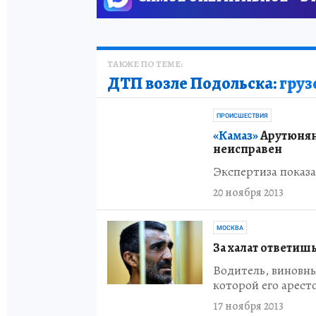
ТАКЖЕ ПО ТЕМЕ:
ДТП возле Подольска:
груз
ПРОИСШЕСТВИЯ
«Камаз»
Арутюнян
неисправен
Экспертиза показа
20 ноября 2013
МОСКВА
За халат ответиш
Водитель, виновный
которой его арест
17 ноября 2013