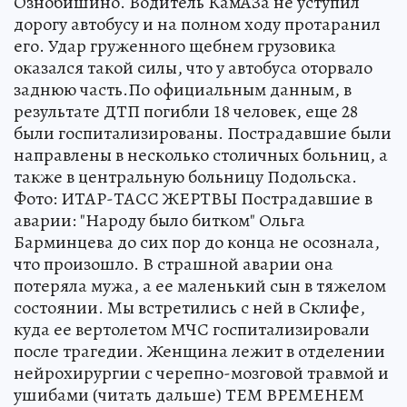
Ознобишино. Водитель КамАЗа не уступил
дорогу автобусу и на полном ходу протаранил
его. Удар груженного щебнем грузовика
оказался такой силы, что у автобуса оторвало
заднюю часть.По официальным данным, в
результате ДТП погибли 18 человек, еще 28
были госпитализированы. Пострадавшие были
направлены в несколько столичных больниц, а
также в центральную больницу Подольска.
Фото: ИТАР-ТАСС ЖЕРТВЫ Пострадавшие в
аварии: "Народу было битком" Ольга
Барминцева до сих пор до конца не осознала,
что произошло. В страшной аварии она
потеряла мужа, а ее маленький сын в тяжелом
состоянии. Мы встретились с ней в Склифе,
куда ее вертолетом МЧС госпитализировали
после трагедии. Женщина лежит в отделении
нейрохирургии с черепно-мозговой травмой и
ушибами (читать дальше) ТЕМ ВРЕМЕНЕМ