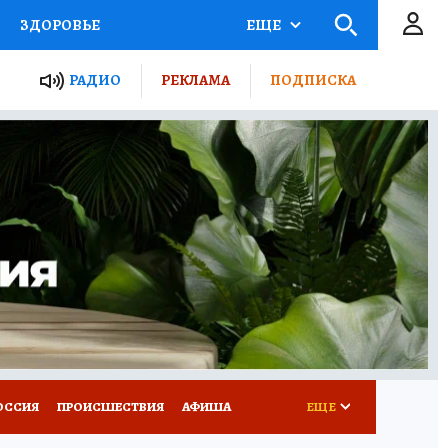
ЗДОРОВЬЕ
ЕЩЕ
ТЫ РОССИИ
АФИША
РАДИО
РЕКЛАМА
ПОДПИСКА
КРЕТЫ
ПУТЕВОДИТЕЛЬ
 ЖЕЛЕЗА
ТУРИЗМ
Д ПОТРЕБИТЕЛЯ
ВСЕ О КП
ОССИЯ
ПРОИСШЕСТВИЯ
АФИША
ЕЩЕ