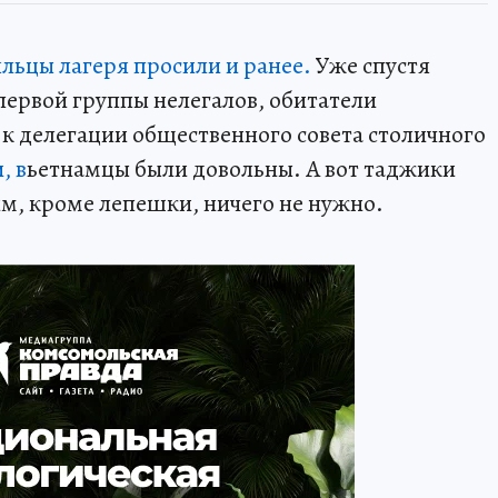
льцы лагеря просили и ранее.
Уже спустя
первой группы нелегалов, обитатели
 к делегации общественного совета столичного
, в
ьетнамцы были довольны. А вот таджики
им, кроме лепешки, ничего не нужно.