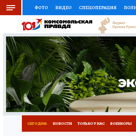
ФОТО
ВИДЕО
СПЕЦОПЕРАЦИЯ
ПОЛ
СОЦПОДДЕРЖКА
НАУКА
СПОРТ
КО
ВЫБОР ЭКСПЕРТОВ
ДОКТОР
ФИНАНС
КНИЖНАЯ ПОЛКА
ПРОГНОЗЫ НА СПОРТ
ПРЕСС-ЦЕНТР
НЕДВИЖИМОСТЬ
ТЕЛЕ
РАДИО КП
РЕКЛАМА
ТЕСТЫ
НОВОЕ 
СЕГОДНЯ:
НОВОСТИ
ТОЛЬКО У НАС
ВОЕНКОРЫ