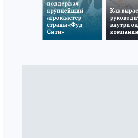
поддержал
крупнейший
Как вырас
агрокластер
руководи
страны «Фуд
внутри о
Сити»
компани