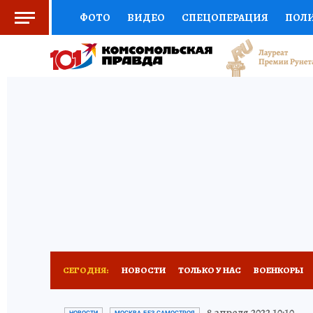
ФОТО
ВИДЕО
СПЕЦОПЕРАЦИЯ
ПОЛ
СОЦПОДДЕРЖКА
НАУКА
СПОРТ
КО
ВЫБОР ЭКСПЕРТОВ
ДОКТОР
ФИНАНС
КНИЖНАЯ ПОЛКА
ПРОГНОЗЫ НА СПОРТ
ПРЕСС-ЦЕНТР
НЕДВИЖИМОСТЬ
ТЕЛЕ
РАДИО КП
РЕКЛАМА
ТЕСТЫ
НОВОЕ 
СЕГОДНЯ:
НОВОСТИ
ТОЛЬКО У НАС
ВОЕНКОРЫ
ИСПЫТАНО НА СЕБЕ