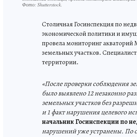
Фото:
Shutterstock.
Столичная Госинспекция по нед
экономической политики и иму
провела мониторинг акваторий 
земельных участков. Специалист
территории.
«После проверки соблюдения з
было выявлено 12 незаконно ра
земельных участков без разреш
и 1 факт нарушения целевого ис
начальник Госинспекции по н
нарушений уже устранены. По о