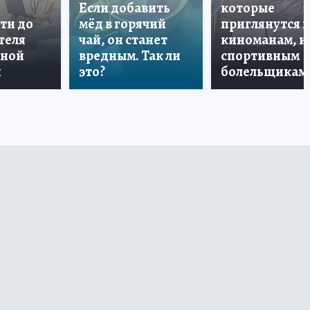
Если добавить
которые
ти до
мёд в горячий
приглянутся 
теля
чай, он станет
киноманам, и
дной
вредным. Так ли
спортивным
и
это?
болельщикам