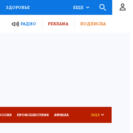
ЗДОРОВЬЕ
ЕЩЕ
ТЫ РОССИИ
АФИША
РАДИО
РЕКЛАМА
ПОДПИСКА
КРЕТЫ
ПУТЕВОДИТЕЛЬ
 ЖЕЛЕЗА
ТУРИЗМ
Д ПОТРЕБИТЕЛЯ
ВСЕ О КП
ОССИЯ
ПРОИСШЕСТВИЯ
АФИША
ЕЩЕ