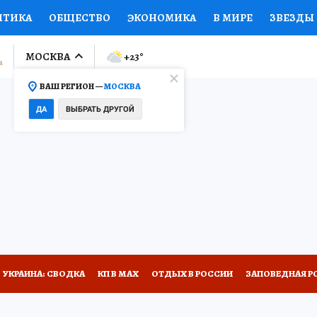
ИТИКА
ОБЩЕСТВО
ЭКОНОМИКА
В МИРЕ
ЗВЕЗДЫ
ЛУМНИСТЫ
ПРОИСШЕСТВИЯ
НАЦИОНАЛЬНЫЕ ПРОЕК
МОСКВА
+23
°
ВАШ РЕГИОН —
МОСКВА
Ы
ОТКРЫВАЕМ МИР
Я ЗНАЮ
СЕМЬЯ
ЖЕНСКИЕ СЕ
ДА
ВЫБРАТЬ ДРУГОЙ
ПРОМОКОДЫ
СЕРИАЛЫ
СПЕЦПРОЕКТЫ
ДЕФИЦИТ
ВИЗОР
КОЛЛЕКЦИИ
КОНКУРСЫ
РАБОТА У НАС
ГИ
НА САЙТЕ
УКРАИНА: СВОДКА
КП В МАХ
ОТДЫХ В РОССИИ
ЗАПОВЕДНАЯ Р