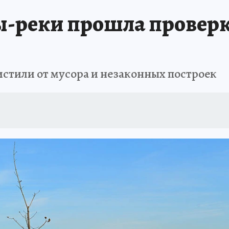
ы-реки прошла провер
истили от мусора и незаконных построек