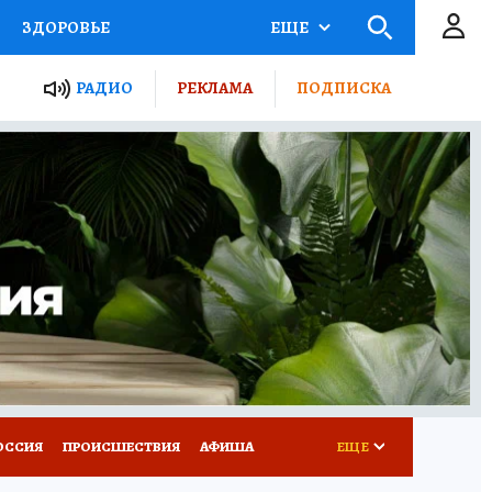
ЗДОРОВЬЕ
ЕЩЕ
ТЫ РОССИИ
АФИША
РАДИО
РЕКЛАМА
ПОДПИСКА
КРЕТЫ
ПУТЕВОДИТЕЛЬ
 ЖЕЛЕЗА
ТУРИЗМ
Д ПОТРЕБИТЕЛЯ
ВСЕ О КП
ОССИЯ
ПРОИСШЕСТВИЯ
АФИША
ЕЩЕ