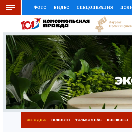
ФОТО
ВИДЕО
СПЕЦОПЕРАЦИЯ
ПОЛ
СОЦПОДДЕРЖКА
НАУКА
СПОРТ
КО
ВЫБОР ЭКСПЕРТОВ
ДОКТОР
ФИНАНС
КНИЖНАЯ ПОЛКА
ПРОГНОЗЫ НА СПОРТ
ПРЕСС-ЦЕНТР
НЕДВИЖИМОСТЬ
ТЕЛЕ
РАДИО КП
РЕКЛАМА
ТЕСТЫ
НОВОЕ 
СЕГОДНЯ:
НОВОСТИ
ТОЛЬКО У НАС
ВОЕНКОРЫ