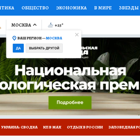
ИТИКА
ОБЩЕСТВО
ЭКОНОМИКА
В МИРЕ
ЗВЕЗДЫ
ЛУМНИСТЫ
ПРОИСШЕСТВИЯ
НАЦИОНАЛЬНЫЕ ПРОЕК
МОСКВА
+25
°
ВАШ РЕГИОН —
МОСКВА
Ы
ОТКРЫВАЕМ МИР
Я ЗНАЮ
СЕМЬЯ
ЖЕНСКИЕ СЕ
ДА
ВЫБРАТЬ ДРУГОЙ
ПРОМОКОДЫ
СЕРИАЛЫ
СПЕЦПРОЕКТЫ
ДЕФИЦИТ
ВИЗОР
КОЛЛЕКЦИИ
КОНКУРСЫ
РАБОТА У НАС
ГИ
НА САЙТЕ
УКРАИНА: СВОДКА
КП В МАХ
ОТДЫХ В РОССИИ
ЗАПОВЕДНАЯ Р