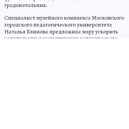
градоначальник.
Специалист музейного комплекса Московского
городского педагогического университета
Наталья Блинова предложила мэру ускорить
капитальную реконструкцию исторического
акведука через реку Яуза в районе Ростокино.
Это одно из любимых москвичами мест
прогулок, которое притягивает и жителей
города, и туристов.
«Это действительно уникальное сооружение,
памятник федерального значения, один из
первых каменных мостов Москвы. Его в 2007
году реставрировали, но, к сожалению, не
очень качественно, потому что в таком
состоянии, как сегодня, он не должен быть -
протечки, трещины, обрушения. Поэтому мы
приняли решение его заново