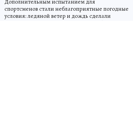
Дополнительным испытанием для
спортсменов стали неблагоприятные погодные
условия: ледяной ветер и дождь сделали
трассу максимально скользкой и требовали от
гонщиков предельной концентрации,
точности и хладнокровия. В таких условиях
особенно важны не только навыки, но и
выдержка, способность мгновенно
реагировать на изменения дорожной
обстановки.
Офицер подмосковного главка Росгвардии,
который имеет почетное звание Мастера
спорта и является многократным победителем
и призером Чемпионатов России по
классическому ралли и зимним трековым
гонкам, продемонстрировал уверенное
управление автомобилем, высокий уровень
мастерства и волю к победе, что позволило ему