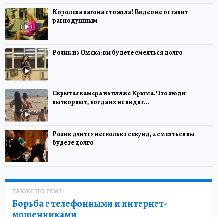
Королева вагона отожгла! Видео не оставит
равнодушным
Ролик из Омска: вы будете смеяться долго
Скрытая камера на пляже Крыма: Что люди
вытворяют, когда их не видят...
Ролик длится несколько секунд, а смеяться вы
будете долго
ТАКЖЕ ПО ТЕМЕ:
Борьба с телефонными и интернет-
мошенниками