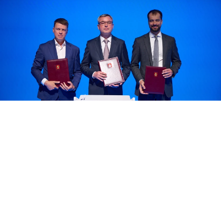
Фото: Департамент инвестиционной и промышленной политики
г. Москвы.
На Петербургском международном
экономическом форуме соглашение о
сотрудничестве заключили Московский Фонд
поддержки промышленности и
предпринимательства (МФППиП) и ВДНХ.
Документ подписали генеральный директор