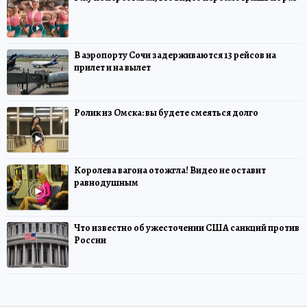
В аэропорту Сочи задерживаются 13 рейсов на
прилет и на вылет
Ролик из Омска: вы будете смеяться долго
Королева вагона отожгла! Видео не оставит
равнодушным
Что известно об ужесточении США санкций против
России