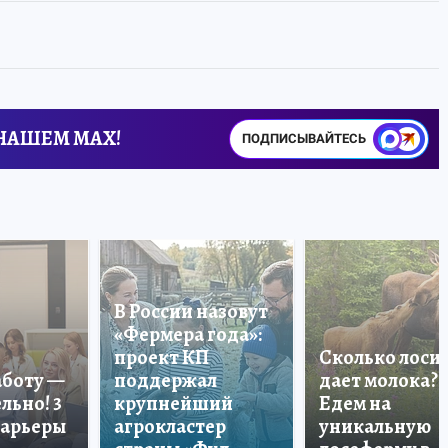
 НАШЕМ MAX!
ПОДПИСЫВАЙТЕСЬ
В России назовут
«Фермера года»:
проект КП
Сколько лоси
аботу —
поддержал
дает молока?
льно! 3
крупнейший
Едем на
карьеры
агрокластер
уникальную