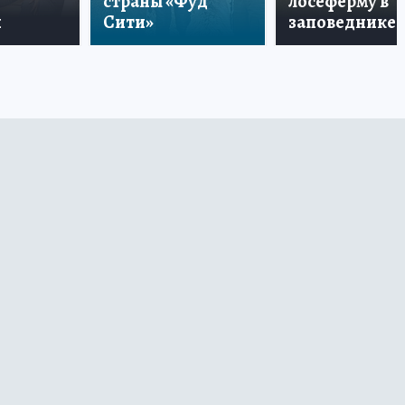
страны «Фуд
лосеферму в
и
Сити»
заповеднике!