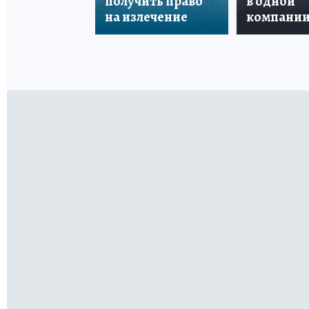
получить право
в одной
на излечение
компани