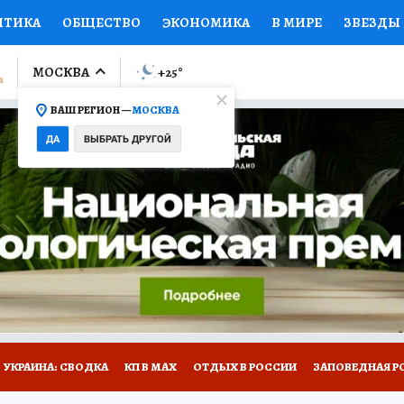
ИТИКА
ОБЩЕСТВО
ЭКОНОМИКА
В МИРЕ
ЗВЕЗДЫ
ЛУМНИСТЫ
ПРОИСШЕСТВИЯ
НАЦИОНАЛЬНЫЕ ПРОЕК
МОСКВА
+25
°
ВАШ РЕГИОН —
МОСКВА
Ы
ОТКРЫВАЕМ МИР
Я ЗНАЮ
СЕМЬЯ
ЖЕНСКИЕ СЕ
ДА
ВЫБРАТЬ ДРУГОЙ
ПРОМОКОДЫ
СЕРИАЛЫ
СПЕЦПРОЕКТЫ
ДЕФИЦИТ
ВИЗОР
КОЛЛЕКЦИИ
КОНКУРСЫ
РАБОТА У НАС
ГИ
НА САЙТЕ
УКРАИНА: СВОДКА
КП В МАХ
ОТДЫХ В РОССИИ
ЗАПОВЕДНАЯ Р