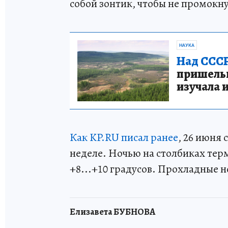
собой зонтик, чтобы не промокну
НАУКА
Над СССР
пришельце
изучала 
Как KP.RU писал ранее
, 26 июня
неделе. Ночью на столбиках тер
+8...+10 градусов. Прохладные н
Елизавета БУБНОВА