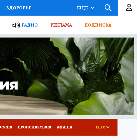
ЗДОРОВЬЕ
ЕЩЕ
ТЫ РОССИИ
АФИША
РАДИО
РЕКЛАМА
ПОДПИСКА
КРЕТЫ
ПУТЕВОДИТЕЛЬ
 ЖЕЛЕЗА
ТУРИЗМ
Д ПОТРЕБИТЕЛЯ
ВСЕ О КП
ОССИЯ
ПРОИСШЕСТВИЯ
АФИША
ЕЩЕ