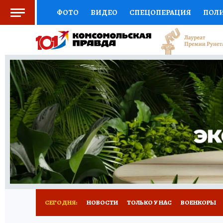
ФОТО
ВИДЕО
СПЕЦОПЕРАЦИЯ
ПОЛ
СОЦПОДДЕРЖКА
НАУКА
СПОРТ
КО
ВЫБОР ЭКСПЕРТОВ
ДОКТОР
ФИНАНС
КНИЖНАЯ ПОЛКА
ПРОГНОЗЫ НА СПОРТ
ПРЕСС-ЦЕНТР
НЕДВИЖИМОСТЬ
ТЕЛЕ
РАДИО КП
РЕКЛАМА
ТЕСТЫ
НОВОЕ 
СЕГОДНЯ:
НОВОСТИ
ТОЛЬКО У НАС
ВОЕНКОРЫ