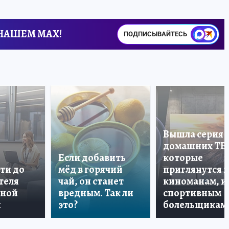
 НАШЕМ MAX!
ПОДПИСЫВАЙТЕСЬ
Вышла серия
домашних ТВ
Если добавить
которые
ти до
мёд в горячий
приглянутся 
теля
чай, он станет
киноманам, и
дной
вредным. Так ли
спортивным
и
это?
болельщикам