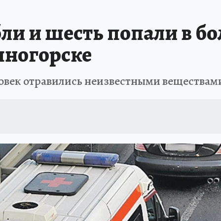
ли и шесть попали в б
чногорске
овек отравились неизвестными веществами