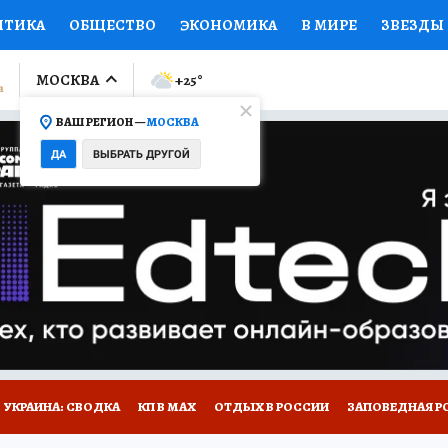
ИТИКА
ОБЩЕСТВО
ЭКОНОМИКА
В МИРЕ
ЗВЕЗДЫ
ЛУМНИСТЫ
ПРОИСШЕСТВИЯ
НАЦИОНАЛЬНЫЕ ПРОЕК
МОСКВА
+25
°
ВАШ РЕГИОН —
МОСКВА
Ы
ОТКРЫВАЕМ МИР
Я ЗНАЮ
СЕМЬЯ
ЖЕНСКИЕ СЕ
ДА
ВЫБРАТЬ ДРУГОЙ
ПРОМОКОДЫ
СЕРИАЛЫ
СПЕЦПРОЕКТЫ
ДЕФИЦИТ
ВИЗОР
КОЛЛЕКЦИИ
КОНКУРСЫ
РАБОТА У НАС
ГИ
НА САЙТЕ
УКРАИНА: СВОДКА
КП В МАХ
ОТДЫХ В РОССИИ
ЗАПОВЕДНАЯ Р