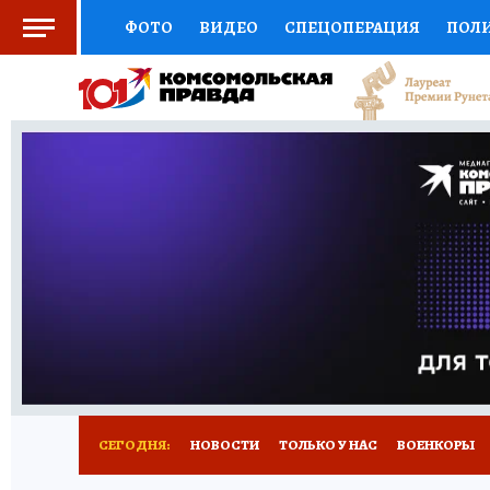
ФОТО
ВИДЕО
СПЕЦОПЕРАЦИЯ
ПОЛ
СОЦПОДДЕРЖКА
НАУКА
СПОРТ
КО
ВЫБОР ЭКСПЕРТОВ
ДОКТОР
ФИНАНС
КНИЖНАЯ ПОЛКА
ПРОГНОЗЫ НА СПОРТ
ПРЕСС-ЦЕНТР
НЕДВИЖИМОСТЬ
ТЕЛЕ
РАДИО КП
РЕКЛАМА
ТЕСТЫ
НОВОЕ 
СЕГОДНЯ:
НОВОСТИ
ТОЛЬКО У НАС
ВОЕНКОРЫ