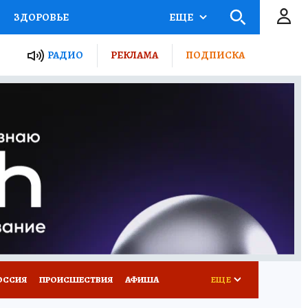
ЗДОРОВЬЕ
ЕЩЕ
ТЫ РОССИИ
АФИША
РАДИО
РЕКЛАМА
ПОДПИСКА
КРЕТЫ
ПУТЕВОДИТЕЛЬ
 ЖЕЛЕЗА
ТУРИЗМ
Д ПОТРЕБИТЕЛЯ
ВСЕ О КП
ОССИЯ
ПРОИСШЕСТВИЯ
АФИША
ЕЩЕ