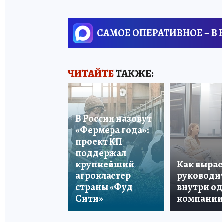
САМОЕ ОПЕРАТИВНОЕ – В
ЧИТАЙТЕ
ТАКЖЕ:
В России назовут
«Фермера года»:
проект КП
поддержал
крупнейший
Как вырас
агрокластер
руководи
страны «Фуд
внутри о
Сити»
компани