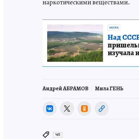
наркотическими веществами.
НАУКА
Над СССР
пришельце
изучала 
Андрей АБРАМОВ
Мила ГЕНЬ
ЧП