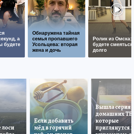
ся
Обнаружена тайная
екунд, а
семья пропавшего
Ролик из Омска:
ы будете
Усольцева: вторая
будете смеяться
жена и дочь
долго
Вышла серия
домашних ТВ
Если добавить
которые
е лоси
мёд в горячий
приглянутся 