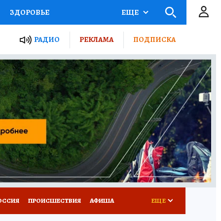
ЗДОРОВЬЕ
ЕЩЕ
ТЫ РОССИИ
АФИША
РАДИО
РЕКЛАМА
ПОДПИСКА
КРЕТЫ
ПУТЕВОДИТЕЛЬ
 ЖЕЛЕЗА
ТУРИЗМ
Д ПОТРЕБИТЕЛЯ
ВСЕ О КП
ОССИЯ
ПРОИСШЕСТВИЯ
АФИША
ЕЩЕ