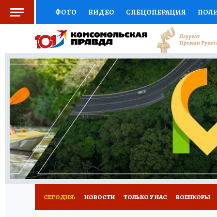
ФОТО
ВИДЕО
СПЕЦОПЕРАЦИЯ
ПОЛ
СОЦПОДДЕРЖКА
НАУКА
СПОРТ
КО
ВЫБОР ЭКСПЕРТОВ
ДОКТОР
ФИНАНС
КНИЖНАЯ ПОЛКА
ПРОГНОЗЫ НА СПОРТ
ПРЕСС-ЦЕНТР
НЕДВИЖИМОСТЬ
ТЕЛЕ
РАДИО КП
РЕКЛАМА
ТЕСТЫ
НОВОЕ 
СЕГОДНЯ:
НОВОСТИ
ТОЛЬКО У НАС
ВОЕНКОРЫ