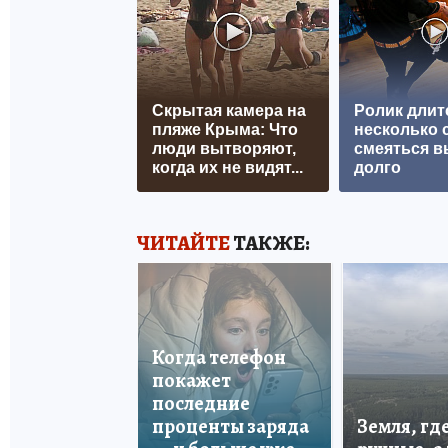
Скрытая камера на
Ролик длит
пляже Крыма: Что
несколько с
люди вытворяют,
смеяться в
когда их не видят...
долго
ЧИТАЙТЕ
ТАКЖЕ:
Когда телефон
покажет
последние
проценты заряда
Земля, гд