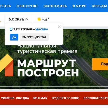
ИТИКА
ОБЩЕСТВО
ЭКОНОМИКА
В МИРЕ
ЗВЕЗДЫ
ЛУМНИСТЫ
ПРОИСШЕСТВИЯ
НАЦИОНАЛЬНЫЕ ПРОЕК
МОСКВА
+23
°
ВАШ РЕГИОН —
МОСКВА
Ы
ОТКРЫВАЕМ МИР
Я ЗНАЮ
СЕМЬЯ
ЖЕНСКИЕ СЕ
ДА
ВЫБРАТЬ ДРУГОЙ
ПРОМОКОДЫ
СЕРИАЛЫ
СПЕЦПРОЕКТЫ
ДЕФИЦИТ
ВИЗОР
КОЛЛЕКЦИИ
КОНКУРСЫ
РАБОТА У НАС
ГИ
НА САЙТЕ
УКРАИНА: СВОДКА
КП В МАХ
ОТДЫХ В РОССИИ
ЗАПОВЕДНАЯ Р