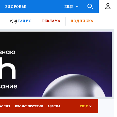
ЗДОРОВЬЕ
ЕЩЕ
ТЫ РОССИИ
АФИША
РАДИО
РЕКЛАМА
ПОДПИСКА
КРЕТЫ
ПУТЕВОДИТЕЛЬ
 ЖЕЛЕЗА
ТУРИЗМ
Д ПОТРЕБИТЕЛЯ
ВСЕ О КП
ОССИЯ
ПРОИСШЕСТВИЯ
АФИША
ЕЩЕ