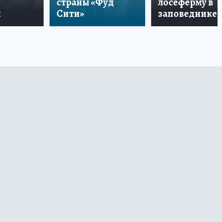
страны «Фуд
лосеферму в
и
Сити»
заповеднике!