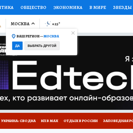
ИТИКА
ОБЩЕСТВО
ЭКОНОМИКА
В МИРЕ
ЗВЕЗДЫ
ЛУМНИСТЫ
ПРОИСШЕСТВИЯ
НАЦИОНАЛЬНЫЕ ПРОЕК
МОСКВА
+25
°
ВАШ РЕГИОН —
МОСКВА
Ы
ОТКРЫВАЕМ МИР
Я ЗНАЮ
СЕМЬЯ
ЖЕНСКИЕ СЕ
ДА
ВЫБРАТЬ ДРУГОЙ
ПРОМОКОДЫ
СЕРИАЛЫ
СПЕЦПРОЕКТЫ
ДЕФИЦИТ
ВИЗОР
КОЛЛЕКЦИИ
КОНКУРСЫ
РАБОТА У НАС
ГИ
НА САЙТЕ
УКРАИНА: СВОДКА
КП В МАХ
ОТДЫХ В РОССИИ
ЗАПОВЕДНАЯ Р