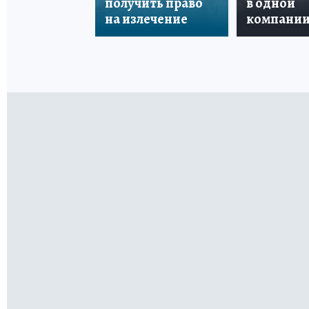
получить право
в одной
на излечение
компани