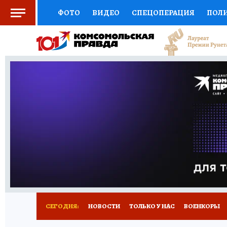
ФОТО
ВИДЕО
СПЕЦОПЕРАЦИЯ
ПОЛ
СОЦПОДДЕРЖКА
НАУКА
СПОРТ
КО
ВЫБОР ЭКСПЕРТОВ
ДОКТОР
ФИНАНС
КНИЖНАЯ ПОЛКА
ПРОГНОЗЫ НА СПОРТ
ПРЕСС-ЦЕНТР
НЕДВИЖИМОСТЬ
ТЕЛЕ
РАДИО КП
РЕКЛАМА
ТЕСТЫ
НОВОЕ 
СЕГОДНЯ:
НОВОСТИ
ТОЛЬКО У НАС
ВОЕНКОРЫ