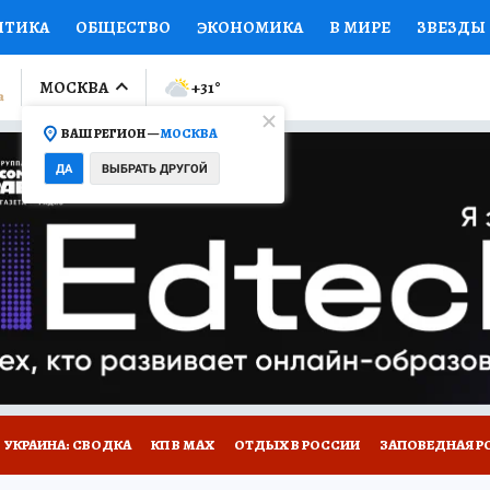
ИТИКА
ОБЩЕСТВО
ЭКОНОМИКА
В МИРЕ
ЗВЕЗДЫ
ЛУМНИСТЫ
ПРОИСШЕСТВИЯ
НАЦИОНАЛЬНЫЕ ПРОЕК
МОСКВА
+31
°
ВАШ РЕГИОН —
МОСКВА
Ы
ОТКРЫВАЕМ МИР
Я ЗНАЮ
СЕМЬЯ
ЖЕНСКИЕ СЕ
ДА
ВЫБРАТЬ ДРУГОЙ
ПРОМОКОДЫ
СЕРИАЛЫ
СПЕЦПРОЕКТЫ
ДЕФИЦИТ
ВИЗОР
КОЛЛЕКЦИИ
КОНКУРСЫ
РАБОТА У НАС
ГИ
НА САЙТЕ
УКРАИНА: СВОДКА
КП В МАХ
ОТДЫХ В РОССИИ
ЗАПОВЕДНАЯ Р