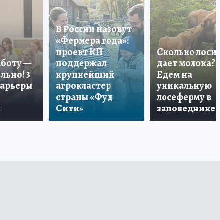
В России назовут
«Фермера года»:
проект КП
Сколько лоси
аботу —
поддержал
дает молока?
льно! 3
крупнейший
Едем на
карьеры
агрокластер
уникальную
страны «Фуд
лосеферму в
и
Сити»
заповеднике!