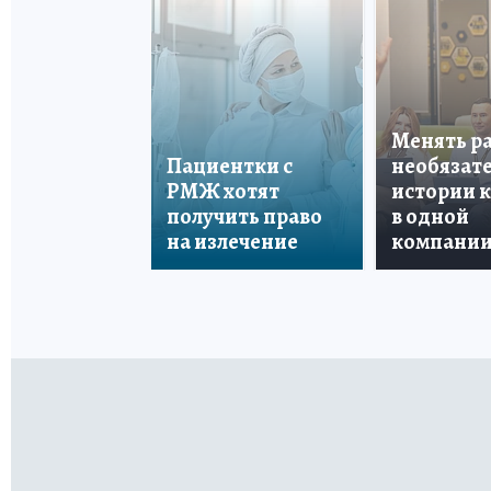
Менять р
Пациентки с
необязате
РМЖ хотят
истории 
получить право
в одной
на излечение
компани