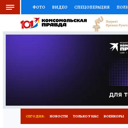
ФОТО
ВИДЕО
СПЕЦОПЕРАЦИЯ
ПОЛ
СОЦПОДДЕРЖКА
НАУКА
СПОРТ
КО
ВЫБОР ЭКСПЕРТОВ
ДОКТОР
ФИНАНС
КНИЖНАЯ ПОЛКА
ПРОГНОЗЫ НА СПОРТ
ПРЕСС-ЦЕНТР
НЕДВИЖИМОСТЬ
ТЕЛЕ
РАДИО КП
РЕКЛАМА
ТЕСТЫ
НОВОЕ 
СЕГОДНЯ:
НОВОСТИ
ТОЛЬКО У НАС
ВОЕНКОРЫ