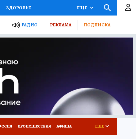
ЗДОРОВЬЕ
ЕЩЕ
ТЫ РОССИИ
АФИША
РАДИО
РЕКЛАМА
ПОДПИСКА
КРЕТЫ
ПУТЕВОДИТЕЛЬ
 ЖЕЛЕЗА
ТУРИЗМ
Д ПОТРЕБИТЕЛЯ
ВСЕ О КП
ОССИЯ
ПРОИСШЕСТВИЯ
АФИША
ЕЩЕ