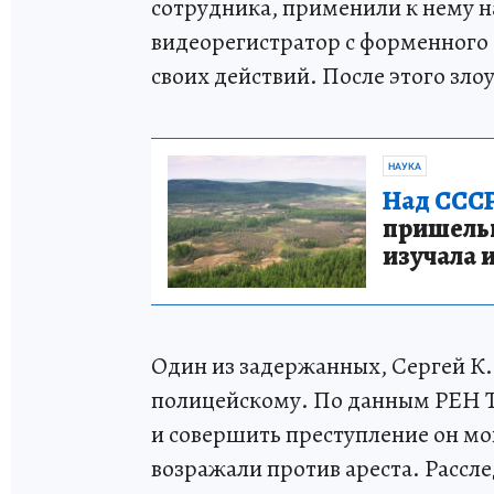
сотрудника, применили к нему н
видеорегистратор с форменного
своих действий. После этого зл
НАУКА
Над СССР
пришельце
изучала 
Один из задержанных, Сергей К.
полицейскому. По данным РЕН ТВ
и совершить преступление он мог
возражали против ареста. Рассл