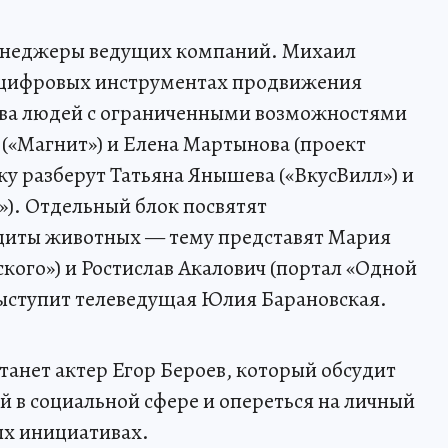
енеджеры ведущих компаний. Михаил
о цифровых инструментах продвижения
тва людей с ограниченными возможностями
 («Магнит») и Елена Мартынова (проект
ку разберут Татьяна Янышева («ВкусВилл») и
»). Отдельный блок посвятят
ащиты животных — тему представят Мария
кого») и Ростислав Акалович (портал «Одной
выступит телеведущая Юлия Барановская.
анет актер Егор Бероев, который обсудит
 в социальной сфере и опереться на личный
ых инициативах.