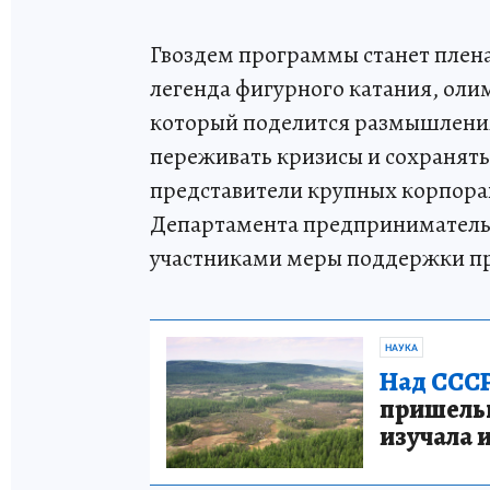
Гвоздем программы станет плен
легенда фигурного катания, ол
который поделится размышления
переживать кризисы и сохранять
представители крупных корпорац
Департамента предпринимательс
участниками меры поддержки п
НАУКА
Над СССР
пришельце
изучала 