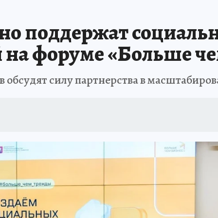
ино поддержат социаль
на форуме «Больше че
ов обсудят силу партнерства в масштабиро