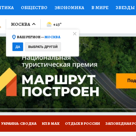
ИТИКА
ОБЩЕСТВО
ЭКОНОМИКА
В МИРЕ
ЗВЕЗДЫ
ЛУМНИСТЫ
ПРОИСШЕСТВИЯ
НАЦИОНАЛЬНЫЕ ПРОЕК
МОСКВА
+23
°
ВАШ РЕГИОН —
МОСКВА
Ы
ОТКРЫВАЕМ МИР
Я ЗНАЮ
СЕМЬЯ
ЖЕНСКИЕ СЕ
ДА
ВЫБРАТЬ ДРУГОЙ
ПРОМОКОДЫ
СЕРИАЛЫ
СПЕЦПРОЕКТЫ
ДЕФИЦИТ
ВИЗОР
КОЛЛЕКЦИИ
КОНКУРСЫ
РАБОТА У НАС
ГИ
НА САЙТЕ
УКРАИНА: СВОДКА
КП В МАХ
ОТДЫХ В РОССИИ
ЗАПОВЕДНАЯ Р