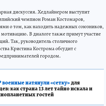
арная дискуссия. Хедлайнером выступит
импийский чемпион Роман Костомаров,
ми о том, как находить надежных союзников,
 мотивацию. В диалоге также примут участие
ий. Так, руководитель столичного
тва Кристина Кострома обсудит с
редпринимателей городом.
 военные натянули «сетку»
для
в: как страна 13 лет тайно искала и
инопланетных гостей