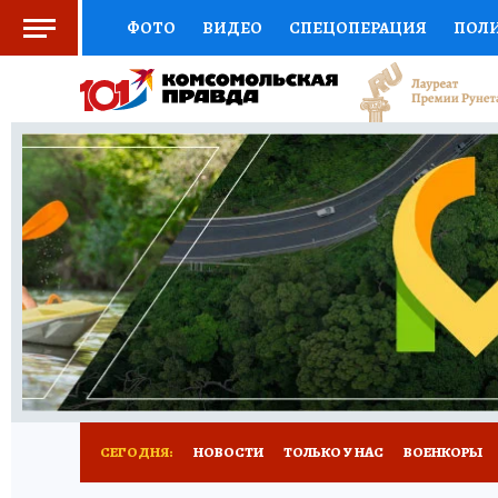
ФОТО
ВИДЕО
СПЕЦОПЕРАЦИЯ
ПОЛ
СОЦПОДДЕРЖКА
НАУКА
СПОРТ
КО
ВЫБОР ЭКСПЕРТОВ
ДОКТОР
ФИНАНС
КНИЖНАЯ ПОЛКА
ПРОГНОЗЫ НА СПОРТ
ПРЕСС-ЦЕНТР
НЕДВИЖИМОСТЬ
ТЕЛЕ
РАДИО КП
РЕКЛАМА
ТЕСТЫ
НОВОЕ 
СЕГОДНЯ:
НОВОСТИ
ТОЛЬКО У НАС
ВОЕНКОРЫ