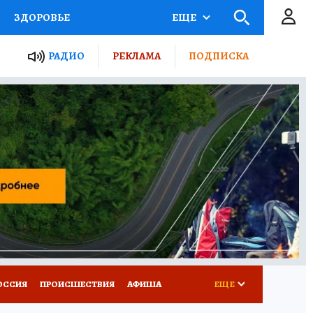
ЗДОРОВЬЕ
ЕЩЕ
ТЫ РОССИИ
АФИША
РАДИО
РЕКЛАМА
ПОДПИСКА
КРЕТЫ
ПУТЕВОДИТЕЛЬ
 ЖЕЛЕЗА
ТУРИЗМ
Д ПОТРЕБИТЕЛЯ
ВСЕ О КП
ОССИЯ
ПРОИСШЕСТВИЯ
АФИША
ЕЩЕ