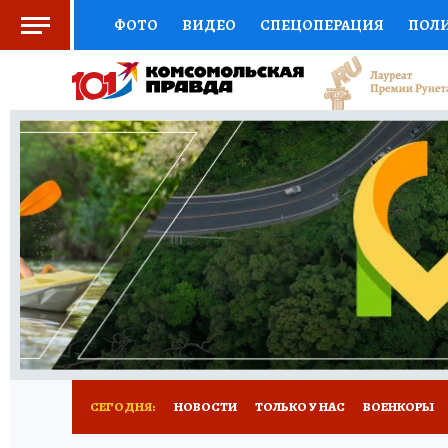
ФОТО
ВИДЕО
СПЕЦОПЕРАЦИЯ
ПОЛ
СОЦПОДДЕРЖКА
НАУКА
СПОРТ
КО
ВЫБОР ЭКСПЕРТОВ
ДОКТОР
ФИНАНС
КНИЖНАЯ ПОЛКА
ПРОГНОЗЫ НА СПОРТ
ПРЕСС-ЦЕНТР
НЕДВИЖИМОСТЬ
ТЕЛЕ
РАДИО КП
РЕКЛАМА
ТЕСТЫ
НОВОЕ 
СЕГОДНЯ:
НОВОСТИ
ТОЛЬКО У НАС
ВОЕНКОРЫ