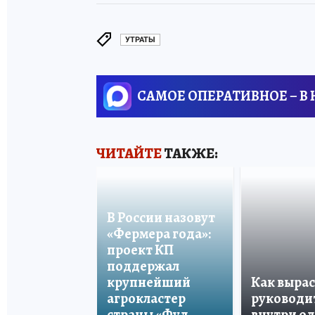
УТРАТЫ
САМОЕ ОПЕРАТИВНОЕ – В
ЧИТАЙТЕ
ТАКЖЕ:
В России назовут
«Фермера года»:
проект КП
поддержал
крупнейший
Как вырас
агрокластер
руководи
страны «Фуд
внутри о