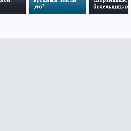
и
это?
болельщикам