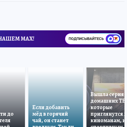
 НАШЕМ MAX!
ПОДПИСЫВАЙТЕСЬ
Вышла серия
домашних ТВ
Если добавить
которые
ти до
мёд в горячий
приглянутся 
теля
чай, он станет
киноманам, и
дной
вредным. Так ли
спортивным