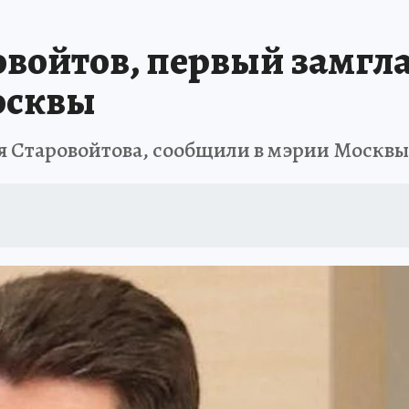
овойтов, первый замгл
осквы
ея Старовойтова, сообщили в мэрии Москвы