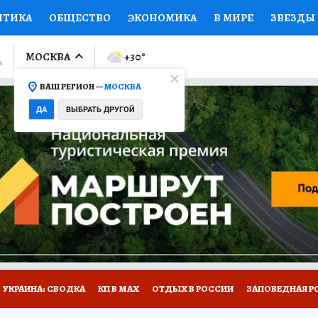
ИТИКА
ОБЩЕСТВО
ЭКОНОМИКА
В МИРЕ
ЗВЕЗДЫ
ЛУМНИСТЫ
ПРОИСШЕСТВИЯ
НАЦИОНАЛЬНЫЕ ПРОЕК
МОСКВА
+30
°
ВАШ РЕГИОН —
МОСКВА
Ы
ОТКРЫВАЕМ МИР
Я ЗНАЮ
СЕМЬЯ
ЖЕНСКИЕ СЕ
ДА
ВЫБРАТЬ ДРУГОЙ
ПРОМОКОДЫ
СЕРИАЛЫ
СПЕЦПРОЕКТЫ
ДЕФИЦИТ
ВИЗОР
КОЛЛЕКЦИИ
КОНКУРСЫ
РАБОТА У НАС
ГИ
НА САЙТЕ
УКРАИНА: СВОДКА
КП В МАХ
ОТДЫХ В РОССИИ
ЗАПОВЕДНАЯ Р