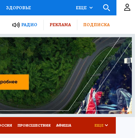
ЗДОРОВЬЕ
ЕЩЕ
ТЫ РОССИИ
АФИША
РАДИО
РЕКЛАМА
ПОДПИСКА
КРЕТЫ
ПУТЕВОДИТЕЛЬ
 ЖЕЛЕЗА
ТУРИЗМ
Д ПОТРЕБИТЕЛЯ
ВСЕ О КП
ОССИЯ
ПРОИСШЕСТВИЯ
АФИША
ЕЩЕ