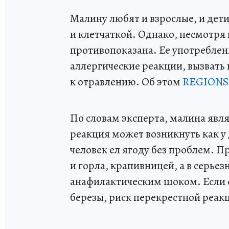
Малину любят и взрослые, и дет
и клетчаткой. Однако, несмотря 
противопоказана. Ее употреблен
аллергические реакции, вызвать
к отравлению. Об этом
REGIONS
По словам эксперта, малина явл
реакция может возникнуть как у 
человек ел ягоду без проблем. П
и горла, крапивницей, а в серье
анафилактическим шоком. Если е
березы, риск перекрестной реакц