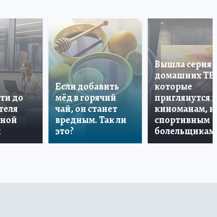
Вышла серия
домашних ТВ
Если добавить
которые
ти до
мёд в горячий
приглянутся 
теля
чай, он станет
киноманам, и
дной
вредным. Так ли
спортивным
и
это?
болельщикам