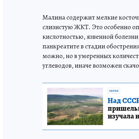
Малина содержит мелкие косточ
слизистую ЖКТ. Это особенно оп
кислотностью, язвенной болезн
панкреатите в стадии обострени
можно, но в умеренных количест
углеводов, иначе возможен скач
НАУКА
Над СССР
пришельце
изучала 