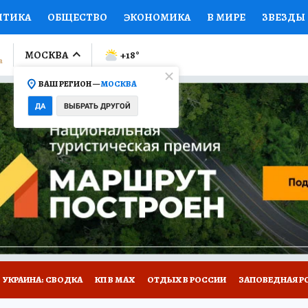
ИТИКА
ОБЩЕСТВО
ЭКОНОМИКА
В МИРЕ
ЗВЕЗДЫ
ЛУМНИСТЫ
ПРОИСШЕСТВИЯ
НАЦИОНАЛЬНЫЕ ПРОЕК
МОСКВА
+18
°
ВАШ РЕГИОН —
МОСКВА
Ы
ОТКРЫВАЕМ МИР
Я ЗНАЮ
СЕМЬЯ
ЖЕНСКИЕ СЕ
ДА
ВЫБРАТЬ ДРУГОЙ
ПРОМОКОДЫ
СЕРИАЛЫ
СПЕЦПРОЕКТЫ
ДЕФИЦИТ
ВИЗОР
КОЛЛЕКЦИИ
КОНКУРСЫ
РАБОТА У НАС
ГИ
НА САЙТЕ
УКРАИНА: СВОДКА
КП В МАХ
ОТДЫХ В РОССИИ
ЗАПОВЕДНАЯ Р