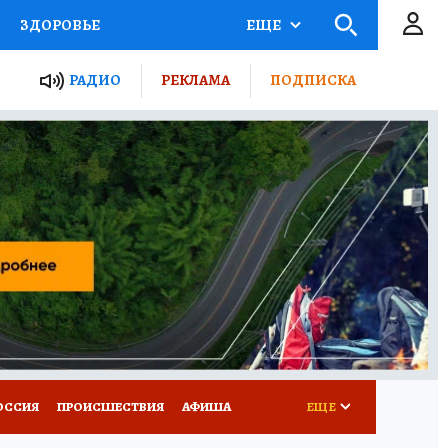
ЗДОРОВЬЕ
ЕЩЕ
ТЫ РОССИИ
АФИША
РАДИО
РЕКЛАМА
ПОДПИСКА
КРЕТЫ
ПУТЕВОДИТЕЛЬ
 ЖЕЛЕЗА
ТУРИЗМ
Д ПОТРЕБИТЕЛЯ
ВСЕ О КП
ОССИЯ
ПРОИСШЕСТВИЯ
АФИША
ЕЩЕ