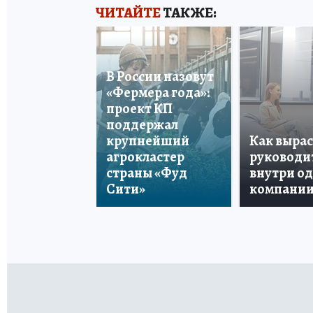
ЧИТАЙТЕ
ТАКЖЕ:
В России назовут
«Фермера года»:
проект КП
поддержал
крупнейший
Как вырас
агрокластер
руководи
страны «Фуд
внутри о
Сити»
компани