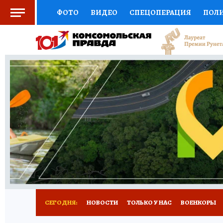
ФОТО
ВИДЕО
СПЕЦОПЕРАЦИЯ
ПОЛ
СОЦПОДДЕРЖКА
НАУКА
СПОРТ
КО
ВЫБОР ЭКСПЕРТОВ
ДОКТОР
ФИНАНС
КНИЖНАЯ ПОЛКА
ПРОГНОЗЫ НА СПОРТ
ПРЕСС-ЦЕНТР
НЕДВИЖИМОСТЬ
ТЕЛЕ
РАДИО КП
РЕКЛАМА
ТЕСТЫ
НОВОЕ 
СЕГОДНЯ:
НОВОСТИ
ТОЛЬКО У НАС
ВОЕНКОРЫ