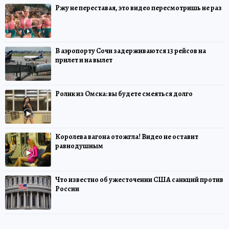
Ржу не переставая, это видео пересмотришь не раз
В аэропорту Сочи задерживаются 13 рейсов на
прилет и на вылет
Ролик из Омска: вы будете смеяться долго
Королева вагона отожгла! Видео не оставит
равнодушным
Что известно об ужесточении США санкций против
России