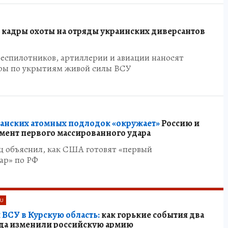
 кадры охоты на отряды украинских диверсантов
беспилотников, артиллерии и авиации наносят
ры по укрытиям живой силы ВСУ
канских атомных подлодок «окружает»
Россию и
умент первого массированного удара
ц объяснил, как США готовят «первый
ар» по РФ
RU
ВСУ в Курскую область:
как горькие события два
гда изменили российскую армию