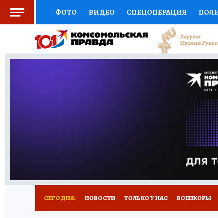
ФОТО
ВИДЕО
СПЕЦОПЕРАЦИЯ
ПОЛ
СОЦПОДДЕРЖКА
НАУКА
СПОРТ
КО
ВЫБОР ЭКСПЕРТОВ
ДОКТОР
ФИНАНС
КНИЖНАЯ ПОЛКА
ПРОГНОЗЫ НА СПОРТ
ПРЕСС-ЦЕНТР
НЕДВИЖИМОСТЬ
ТЕЛЕ
РАДИО КП
РЕКЛАМА
ТЕСТЫ
НОВОЕ 
СЕГОДНЯ:
НОВОСТИ
ТОЛЬКО У НАС
ВОЕНКОРЫ