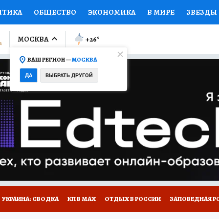
ИТИКА
ОБЩЕСТВО
ЭКОНОМИКА
В МИРЕ
ЗВЕЗДЫ
ЛУМНИСТЫ
ПРОИСШЕСТВИЯ
НАЦИОНАЛЬНЫЕ ПРОЕК
МОСКВА
+26
°
ВАШ РЕГИОН —
МОСКВА
Ы
ОТКРЫВАЕМ МИР
Я ЗНАЮ
СЕМЬЯ
ЖЕНСКИЕ СЕ
ДА
ВЫБРАТЬ ДРУГОЙ
ПРОМОКОДЫ
СЕРИАЛЫ
СПЕЦПРОЕКТЫ
ДЕФИЦИТ
ВИЗОР
КОЛЛЕКЦИИ
КОНКУРСЫ
РАБОТА У НАС
ГИ
НА САЙТЕ
УКРАИНА: СВОДКА
КП В МАХ
ОТДЫХ В РОССИИ
ЗАПОВЕДНАЯ Р