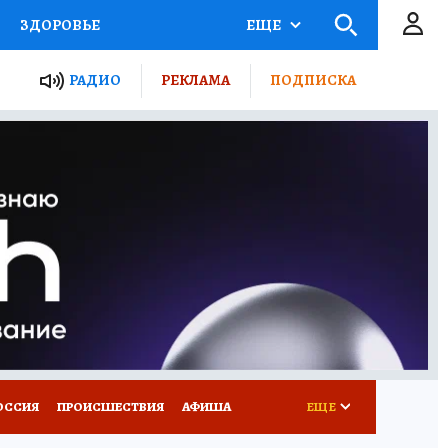
ЗДОРОВЬЕ
ЕЩЕ
ТЫ РОССИИ
АФИША
РАДИО
РЕКЛАМА
ПОДПИСКА
КРЕТЫ
ПУТЕВОДИТЕЛЬ
 ЖЕЛЕЗА
ТУРИЗМ
Д ПОТРЕБИТЕЛЯ
ВСЕ О КП
ОССИЯ
ПРОИСШЕСТВИЯ
АФИША
ЕЩЕ