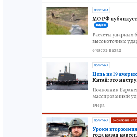
ПОЛИТИКА
МО РФ публикует
ВИДЕО
Расчеты ударных 
высокоточные уда
6 часов назад
ПОЛИТИКА
Цепь из 19 амери
Китай: это инстр
Полковник Баране
массированный уд
вчера
ПОЛИТИКА
ЭКСКЛЮЗИВ KP.
Уроки вторжения 
года назад навсе