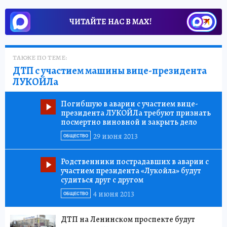
ЧИТАЙТЕ НАС В МАХ!
ТАКЖЕ ПО ТЕМЕ:
ДТП с участием машины вице-президента
ЛУКОЙЛа
Погибшую в аварии с участием вице-
президента ЛУКОЙЛа требуют признать
посмертно виновной и закрыть дело
29 июня 2013
ОБЩЕСТВО
Родственники пострадавших в аварии с
участием президента «Лукойла» будут
судиться друг с другом
4 июня 2013
ОБЩЕСТВО
ДТП на Ленинском проспекте будут