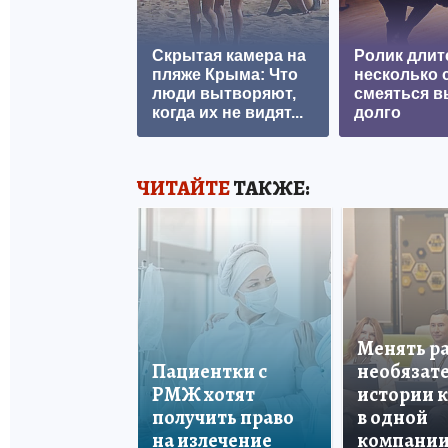
Скрытая камера на
Ролик длит
пляже Крыма: Что
несколько с
люди вытворяют,
смеяться в
когда их не видят...
долго
ЧИТАЙТЕ
ТАКЖЕ:
Менять р
Пациентки с
необязате
РМЖ хотят
истории 
получить право
в одной
на излечение
компани