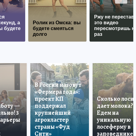
ся
Ржу не перестава
екунд, а
Ролик из Омска: вы
это видео
ы будете
будете смеяться
пересмотришь н
долго
раз
В России назовут
«Фермера года»:
проект КП
Сколько лоси
аботу —
поддержал
дает молока?
льно! 3
крупнейший
Едем на
карьеры
агрокластер
уникальную
страны «Фуд
лосеферму в
и
Сити»
заповеднике!