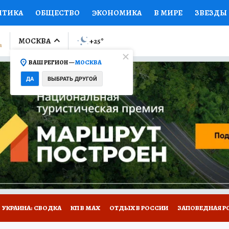
ИТИКА
ОБЩЕСТВО
ЭКОНОМИКА
В МИРЕ
ЗВЕЗДЫ
ЛУМНИСТЫ
ПРОИСШЕСТВИЯ
НАЦИОНАЛЬНЫЕ ПРОЕК
МОСКВА
+25
°
ВАШ РЕГИОН —
МОСКВА
Ы
ОТКРЫВАЕМ МИР
Я ЗНАЮ
СЕМЬЯ
ЖЕНСКИЕ СЕ
ДА
ВЫБРАТЬ ДРУГОЙ
ПРОМОКОДЫ
СЕРИАЛЫ
СПЕЦПРОЕКТЫ
ДЕФИЦИТ
ВИЗОР
КОЛЛЕКЦИИ
КОНКУРСЫ
РАБОТА У НАС
ГИ
НА САЙТЕ
УКРАИНА: СВОДКА
КП В МАХ
ОТДЫХ В РОССИИ
ЗАПОВЕДНАЯ Р