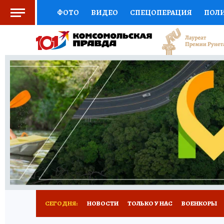
ФОТО
ВИДЕО
СПЕЦОПЕРАЦИЯ
ПОЛ
СОЦПОДДЕРЖКА
НАУКА
СПОРТ
КО
ВЫБОР ЭКСПЕРТОВ
ДОКТОР
ФИНАНС
КНИЖНАЯ ПОЛКА
ПРОГНОЗЫ НА СПОРТ
ПРЕСС-ЦЕНТР
НЕДВИЖИМОСТЬ
ТЕЛЕ
РАДИО КП
РЕКЛАМА
ТЕСТЫ
НОВОЕ 
СЕГОДНЯ:
НОВОСТИ
ТОЛЬКО У НАС
ВОЕНКОРЫ