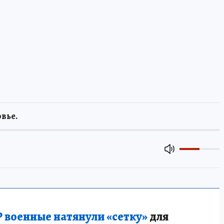
вье.
 военные натянули «сетку»
для