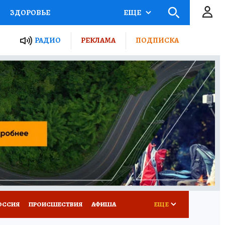
ЗДОРОВЬЕ
ЕЩЕ
ТЫ РОССИИ
АФИША
РАДИО
РЕКЛАМА
ПОДПИСКА
КРЕТЫ
ПУТЕВОДИТЕЛЬ
 ЖЕЛЕЗА
ТУРИЗМ
Д ПОТРЕБИТЕЛЯ
ВСЕ О КП
ОССИЯ
ПРОИСШЕСТВИЯ
АФИША
ЕЩЕ