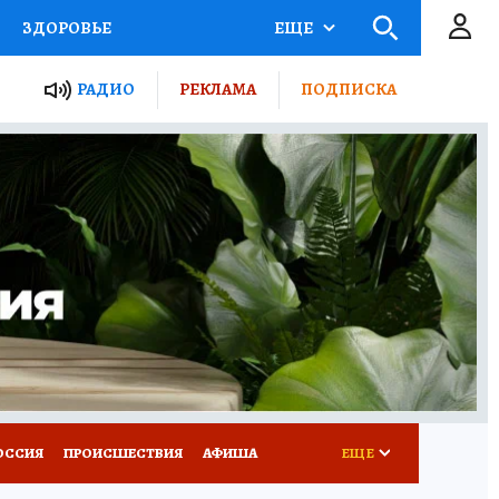
ЗДОРОВЬЕ
ЕЩЕ
ТЫ РОССИИ
АФИША
РАДИО
РЕКЛАМА
ПОДПИСКА
КРЕТЫ
ПУТЕВОДИТЕЛЬ
 ЖЕЛЕЗА
ТУРИЗМ
Д ПОТРЕБИТЕЛЯ
ВСЕ О КП
ОССИЯ
ПРОИСШЕСТВИЯ
АФИША
ЕЩЕ