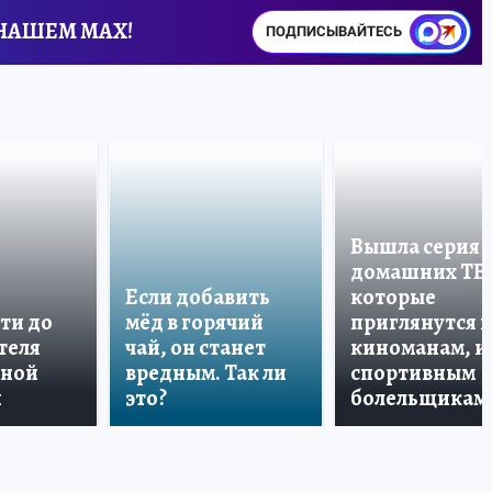
 НАШЕМ MAX!
ПОДПИСЫВАЙТЕСЬ
Вышла серия
домашних ТВ
Если добавить
которые
ти до
мёд в горячий
приглянутся 
теля
чай, он станет
киноманам, и
дной
вредным. Так ли
спортивным
и
это?
болельщикам