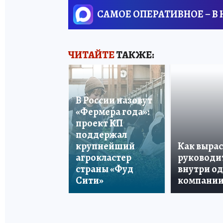
САМОЕ ОПЕРАТИВНОЕ – В
ЧИТАЙТЕ
ТАКЖЕ:
В России назовут
«Фермера года»:
проект КП
поддержал
крупнейший
Как вырас
агрокластер
руководи
страны «Фуд
внутри о
Сити»
компани