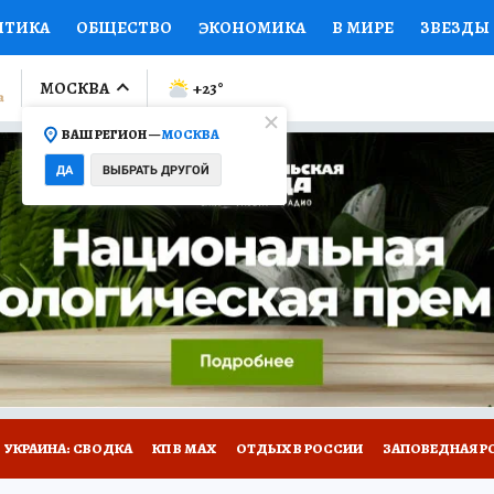
ИТИКА
ОБЩЕСТВО
ЭКОНОМИКА
В МИРЕ
ЗВЕЗДЫ
ЛУМНИСТЫ
ПРОИСШЕСТВИЯ
НАЦИОНАЛЬНЫЕ ПРОЕК
МОСКВА
+23
°
ВАШ РЕГИОН —
МОСКВА
Ы
ОТКРЫВАЕМ МИР
Я ЗНАЮ
СЕМЬЯ
ЖЕНСКИЕ СЕ
ДА
ВЫБРАТЬ ДРУГОЙ
ПРОМОКОДЫ
СЕРИАЛЫ
СПЕЦПРОЕКТЫ
ДЕФИЦИТ
ВИЗОР
КОЛЛЕКЦИИ
КОНКУРСЫ
РАБОТА У НАС
ГИ
НА САЙТЕ
УКРАИНА: СВОДКА
КП В МАХ
ОТДЫХ В РОССИИ
ЗАПОВЕДНАЯ Р