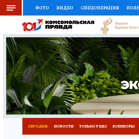
ФОТО
ВИДЕО
СПЕЦОПЕРАЦИЯ
ПОЛ
СОЦПОДДЕРЖКА
НАУКА
СПОРТ
КО
ВЫБОР ЭКСПЕРТОВ
ДОКТОР
ФИНАНС
КНИЖНАЯ ПОЛКА
ПРОГНОЗЫ НА СПОРТ
ПРЕСС-ЦЕНТР
НЕДВИЖИМОСТЬ
ТЕЛЕ
РАДИО КП
РЕКЛАМА
ТЕСТЫ
НОВОЕ 
СЕГОДНЯ:
НОВОСТИ
ТОЛЬКО У НАС
ВОЕНКОРЫ