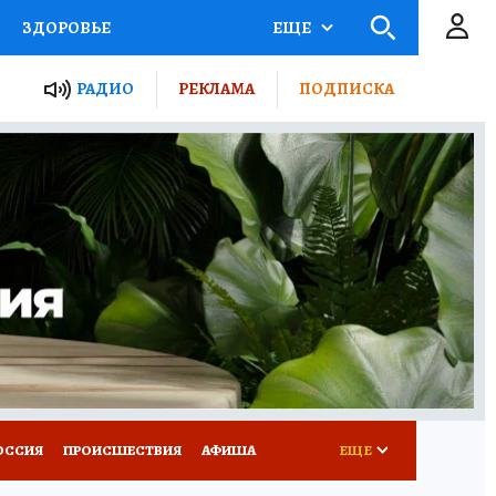
ЗДОРОВЬЕ
ЕЩЕ
ТЫ РОССИИ
АФИША
РАДИО
РЕКЛАМА
ПОДПИСКА
КРЕТЫ
ПУТЕВОДИТЕЛЬ
 ЖЕЛЕЗА
ТУРИЗМ
Д ПОТРЕБИТЕЛЯ
ВСЕ О КП
ОССИЯ
ПРОИСШЕСТВИЯ
АФИША
ЕЩЕ