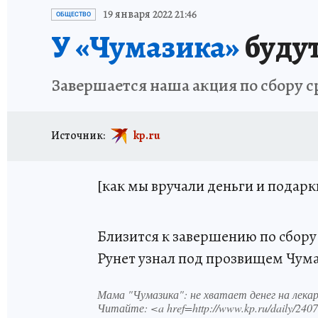
ИСПЫТАНО НА СЕБЕ
19 января 2022 21:46
ОБЩЕСТВО
У «Чумазика»
будут
Завершается наша акция по сбору с
Источник:
kp.ru
[как мы вручали деньги и подарк
Близится к завершению по сбору
Рунет узнал под прозвищем Чум
Мама "Чумазика": не хватает денег на лека
Читайте: <a href=http://www.kp.ru/daily/240