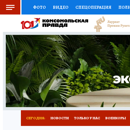
ФОТО
ВИДЕО
СПЕЦОПЕРАЦИЯ
ПОЛ
СОЦПОДДЕРЖКА
НАУКА
СПОРТ
КО
ВЫБОР ЭКСПЕРТОВ
ДОКТОР
ФИНАНС
КНИЖНАЯ ПОЛКА
ПРОГНОЗЫ НА СПОРТ
ПРЕСС-ЦЕНТР
НЕДВИЖИМОСТЬ
ТЕЛЕ
РАДИО КП
РЕКЛАМА
ТЕСТЫ
НОВОЕ 
СЕГОДНЯ:
НОВОСТИ
ТОЛЬКО У НАС
ВОЕНКОРЫ