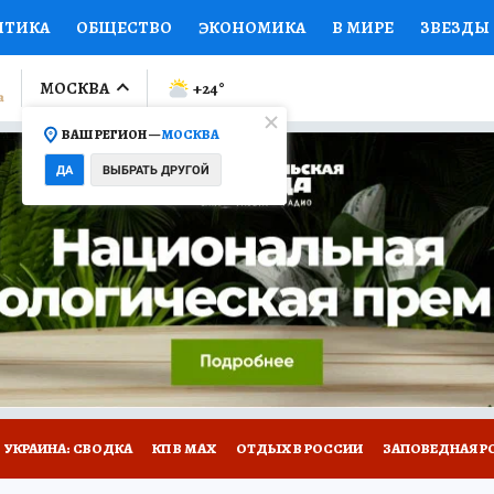
ИТИКА
ОБЩЕСТВО
ЭКОНОМИКА
В МИРЕ
ЗВЕЗДЫ
ЛУМНИСТЫ
ПРОИСШЕСТВИЯ
НАЦИОНАЛЬНЫЕ ПРОЕК
МОСКВА
+24
°
ВАШ РЕГИОН —
МОСКВА
Ы
ОТКРЫВАЕМ МИР
Я ЗНАЮ
СЕМЬЯ
ЖЕНСКИЕ СЕ
ДА
ВЫБРАТЬ ДРУГОЙ
ПРОМОКОДЫ
СЕРИАЛЫ
СПЕЦПРОЕКТЫ
ДЕФИЦИТ
ВИЗОР
КОЛЛЕКЦИИ
КОНКУРСЫ
РАБОТА У НАС
ГИ
НА САЙТЕ
УКРАИНА: СВОДКА
КП В МАХ
ОТДЫХ В РОССИИ
ЗАПОВЕДНАЯ Р