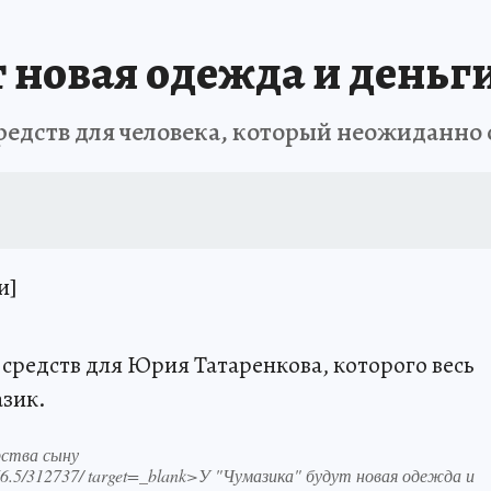
 новая одежда и деньги
редств для человека, который неожиданно
и]
 средств для Юрия Татаренкова, которого весь
азик.
рства сыну
76.5/312737/ target=_blank>У "Чумазика" будут новая одежда и