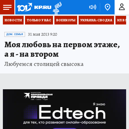
НОВОСТИ
ТОЛЬКО У НАС
ВОЕНКОРЫ
УКРАИНА: СВОДКА
КП В М
31 мая 2013 9:20
ДОМ. СЕМЬЯ
Моя любовь на первом этаже,
а я - на втором
Любуемся столицей свысока