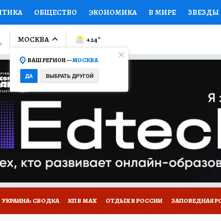
ИТИКА
ОБЩЕСТВО
ЭКОНОМИКА
В МИРЕ
ЗВЕЗДЫ
ЛУМНИСТЫ
ПРОИСШЕСТВИЯ
НАЦИОНАЛЬНЫЕ ПРОЕК
МОСКВА
+24
°
ВАШ РЕГИОН —
МОСКВА
Ы
ОТКРЫВАЕМ МИР
Я ЗНАЮ
СЕМЬЯ
ЖЕНСКИЕ СЕ
ДА
ВЫБРАТЬ ДРУГОЙ
ПРОМОКОДЫ
СЕРИАЛЫ
СПЕЦПРОЕКТЫ
ДЕФИЦИТ
ВИЗОР
КОЛЛЕКЦИИ
КОНКУРСЫ
РАБОТА У НАС
ГИ
НА САЙТЕ
УКРАИНА: СВОДКА
КП В МАХ
ОТДЫХ В РОССИИ
ЗАПОВЕДНАЯ Р