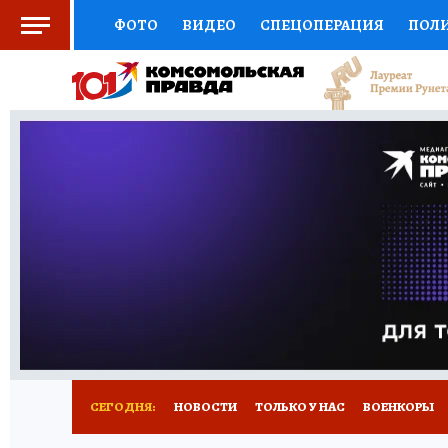
ФОТО
ВИДЕО
СПЕЦОПЕРАЦИЯ
ПОЛ
СОЦПОДДЕРЖКА
НАУКА
СПОРТ
КО
ВЫБОР ЭКСПЕРТОВ
ДОКТОР
ФИНАНС
КНИЖНАЯ ПОЛКА
ПРОГНОЗЫ НА СПОРТ
ПРЕСС-ЦЕНТР
НЕДВИЖИМОСТЬ
ТЕЛЕ
РАДИО КП
РЕКЛАМА
ТЕСТЫ
НОВОЕ 
СЕГОДНЯ:
НОВОСТИ
ТОЛЬКО У НАС
ВОЕНКОРЫ