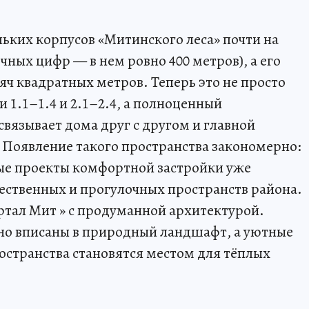
льких корпусов «Митинского леса» почти на
ных цифр — в нем ровно 400 метров), а его
ч квадратных метров. Теперь это не просто
1.1–1.4 и 2.1–2.4, а полноценный
язывает дома друг с другом и главной
 Появление такого пространства закономерно:
вые проекты комфортной застройки уже
ественных и прогулочных пространств района.
тал Мит » с продуманной архитектурой.
но вписаны в природный ландшафт, а уютные
странства становятся местом для тёплых