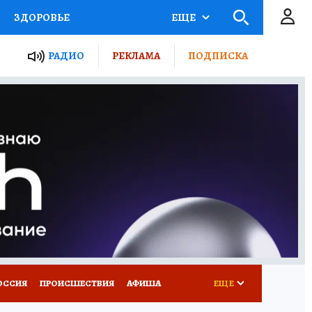
ЗДОРОВЬЕ
ЕЩЕ
ТЫ РОССИИ
АФИША
РАДИО
РЕКЛАМА
ПОДПИСКА
КРЕТЫ
ПУТЕВОДИТЕЛЬ
 ЖЕЛЕЗА
ТУРИЗМ
Д ПОТРЕБИТЕЛЯ
ВСЕ О КП
ОССИЯ
ПРОИСШЕСТВИЯ
АФИША
ЕЩЕ