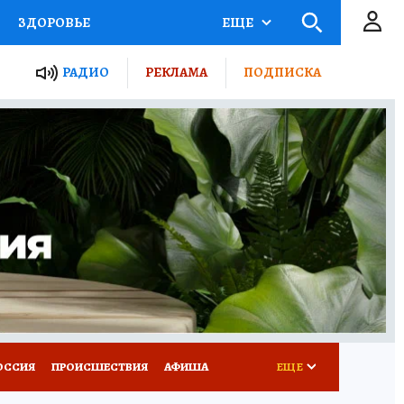
ЗДОРОВЬЕ
ЕЩЕ
ТЫ РОССИИ
АФИША
РАДИО
РЕКЛАМА
ПОДПИСКА
КРЕТЫ
ПУТЕВОДИТЕЛЬ
 ЖЕЛЕЗА
ТУРИЗМ
Д ПОТРЕБИТЕЛЯ
ВСЕ О КП
ОССИЯ
ПРОИСШЕСТВИЯ
АФИША
ЕЩЕ