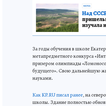
НАУКА
Над СССР
пришельце
изучала 
За годы обучения в школе Екате
метапредметного конкурса «Инт
призером олимпиады «Ломоносо
будущего». Свою дальнейшую жи
науками.
Как KP.RU писал ранее
, на севе
школы. Здание полностью обнови