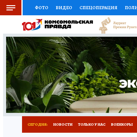
ФОТО
ВИДЕО
СПЕЦОПЕРАЦИЯ
ПОЛ
СОЦПОДДЕРЖКА
НАУКА
СПОРТ
КО
ВЫБОР ЭКСПЕРТОВ
ДОКТОР
ФИНАНС
КНИЖНАЯ ПОЛКА
ПРОГНОЗЫ НА СПОРТ
ПРЕСС-ЦЕНТР
НЕДВИЖИМОСТЬ
ТЕЛЕ
РАДИО КП
РЕКЛАМА
ТЕСТЫ
НОВОЕ 
СЕГОДНЯ:
НОВОСТИ
ТОЛЬКО У НАС
ВОЕНКОРЫ