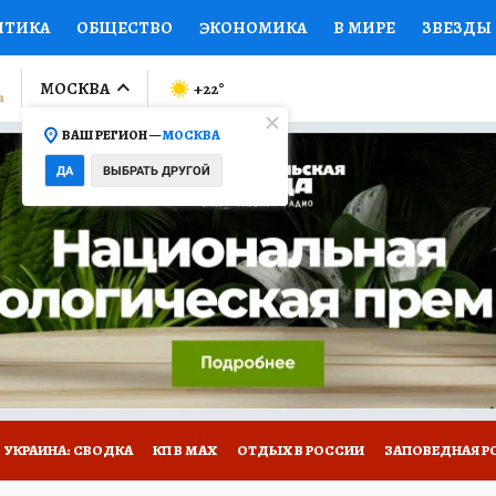
ИТИКА
ОБЩЕСТВО
ЭКОНОМИКА
В МИРЕ
ЗВЕЗДЫ
ЛУМНИСТЫ
ПРОИСШЕСТВИЯ
НАЦИОНАЛЬНЫЕ ПРОЕК
МОСКВА
+22
°
ВАШ РЕГИОН —
МОСКВА
Ы
ОТКРЫВАЕМ МИР
Я ЗНАЮ
СЕМЬЯ
ЖЕНСКИЕ СЕ
ДА
ВЫБРАТЬ ДРУГОЙ
ПРОМОКОДЫ
СЕРИАЛЫ
СПЕЦПРОЕКТЫ
ДЕФИЦИТ
ВИЗОР
КОЛЛЕКЦИИ
КОНКУРСЫ
РАБОТА У НАС
ГИ
НА САЙТЕ
УКРАИНА: СВОДКА
КП В МАХ
ОТДЫХ В РОССИИ
ЗАПОВЕДНАЯ Р