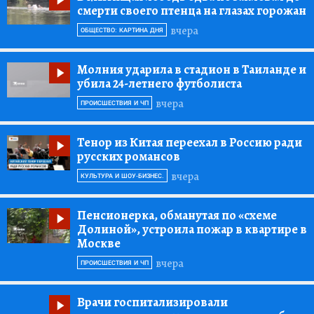
смерти своего птенца на глазах горожан
вчера
ОБЩЕСТВО: КАРТИНА ДНЯ
Молния ударила в стадион в Таиланде и
убила 24-летнего футболиста
вчера
ПРОИСШЕСТВИЯ И ЧП
Тенор из Китая переехал в Россию ради
русских романсов
вчера
КУЛЬТУРА И ШОУ-БИЗНЕС.
Пенсионерка, обманутая по «схеме
Долиной», устроила пожар в квартире в
Москве
вчера
ПРОИСШЕСТВИЯ И ЧП
Врачи госпитализировали