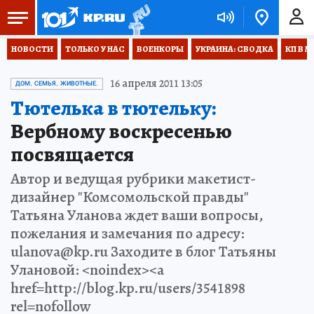
НОВОСТИ
ТОЛЬКО У НАС
ВОЕНКОРЫ
УКРАИНА: СВОДКА
КП В М
16 апреля 2011 13:05
ДОМ, СЕМЬЯ, ЖИВОТНЫЕ.
Тютелька в тютельку:
Вербному воскресенью
посвящается
Автор и ведущая рубрики макетист-
дизайнер "Комсомольской правды"
Татьяна Уланова ждет ваши вопросы,
пожелания и замечания по адресу:
ulanova@kp.ru Заходите в блог Татьяны
Улановой: <noindex><a
href=http://blog.kp.ru/users/3541898
rel=nofollow