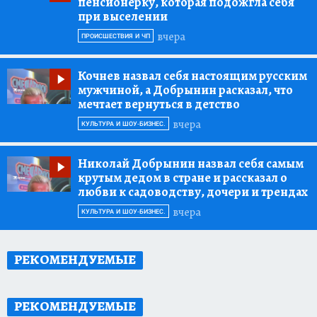
пенсионерку, которая подожгла себя
при выселении
вчера
ПРОИСШЕСТВИЯ И ЧП
Кочнев назвал себя настоящим русским
мужчиной, а Добрынин расказал, что
мечтает вернуться в детство
вчера
КУЛЬТУРА И ШОУ-БИЗНЕС.
Николай Добрынин назвал себя самым
крутым дедом в стране и рассказал о
любви к садоводству, дочери и трендах
вчера
КУЛЬТУРА И ШОУ-БИЗНЕС.
РЕКОМЕНДУЕМЫЕ
РЕКОМЕНДУЕМЫЕ