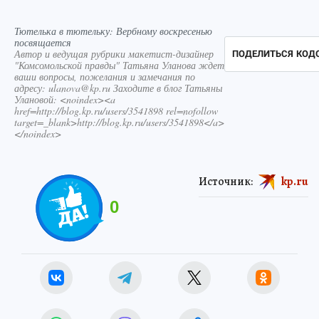
Тютелька в тютельку: Вербному воскресенью
посвящается
Автор и ведущая рубрики макетист-дизайнер
ПОДЕЛИТЬСЯ КОД
"Комсомольской правды" Татьяна Уланова ждет
ваши вопросы, пожелания и замечания по
адресу: ulanova@kp.ru Заходите в блог Татьяны
Улановой: <noindex><a
href=http://blog.kp.ru/users/3541898 rel=nofollow
target=_blank>http://blog.kp.ru/users/3541898</a>
</noindex>
Источник:
kp.ru
0