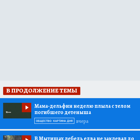
В ПРОДОЛЖЕНИЕ ТЕМЫ
Мама-дельфин неделю плыла с телом
погибшего детеныша
вчера
ОБЩЕСТВО: КАРТИНА ДНЯ
В Мытищах лебедь едва не заклевал до