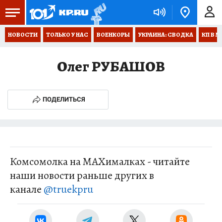
НОВОСТИ
ТОЛЬКО У НАС
ВОЕНКОРЫ
УКРАИНА: СВОДКА
КП В М
Олег РУБАШОВ
ПОДЕЛИТЬСЯ
Комсомолка на MAXималках - читайте
наши новости раньше других в
канале
@truekpru