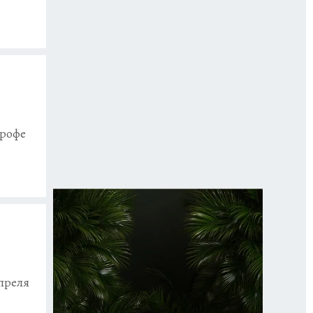
трофе
преля