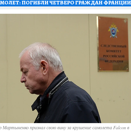
АМОЛЕТ: ПОГИБЛИ ЧЕТВЕРО ГРАЖДАН ФРАНЦИИ
 Мартыненко признал свою вину за крушение самолета Falcon в