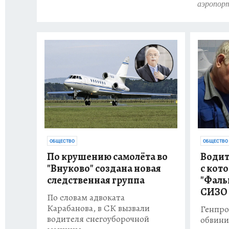
аэропор
ОБЩЕСТВО
ОБЩЕСТВО
По крушению самолёта во
Водит
"Внуково" создана новая
с кот
следственная группа
"Фаль
СИЗО
По словам адвоката
Карабанова, в СК вызвали
Генпро
водителя снегоуборочной
обвини