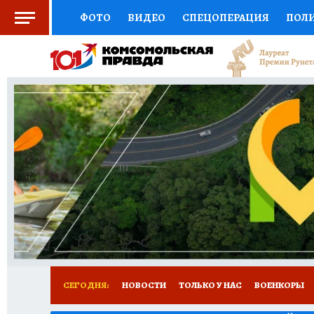
ФОТО
ВИДЕО
СПЕЦОПЕРАЦИЯ
ПОЛ
СОЦПОДДЕРЖКА
НАУКА
СПОРТ
КО
ВЫБОР ЭКСПЕРТОВ
ДОКТОР
ФИНАНС
КНИЖНАЯ ПОЛКА
ПРОГНОЗЫ НА СПОРТ
ПРЕСС-ЦЕНТР
НЕДВИЖИМОСТЬ
ТЕЛЕ
РАДИО КП
РЕКЛАМА
ТЕСТЫ
НОВОЕ 
СЕГОДНЯ:
НОВОСТИ
ТОЛЬКО У НАС
ВОЕНКОРЫ