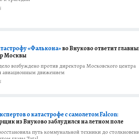
5
атастрофу «Фалькона»
во Внуково ответит главны
р Москвы
дело возбуждено против директора Московского центра
я авиационным движением
5
спертов о катастрофе с самолетом Falcon:
рщик из Внуково заблудился на летном поле
осстановила путь коммунальной техники до столкновени
том главы Total