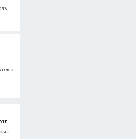
ель
отов и
con
нных,