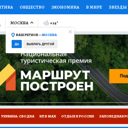
ИТИКА
ОБЩЕСТВО
ЭКОНОМИКА
В МИРЕ
ЗВЕЗДЫ
ЛУМНИСТЫ
ПРОИСШЕСТВИЯ
НАЦИОНАЛЬНЫЕ ПРОЕК
МОСКВА
+24
°
ВАШ РЕГИОН —
МОСКВА
Ы
ОТКРЫВАЕМ МИР
Я ЗНАЮ
СЕМЬЯ
ЖЕНСКИЕ СЕ
ДА
ВЫБРАТЬ ДРУГОЙ
ПРОМОКОДЫ
СЕРИАЛЫ
СПЕЦПРОЕКТЫ
ДЕФИЦИТ
ВИЗОР
КОЛЛЕКЦИИ
КОНКУРСЫ
РАБОТА У НАС
ГИ
НА САЙТЕ
УКРАИНА: СВОДКА
КП В МАХ
ОТДЫХ В РОССИИ
ЗАПОВЕДНАЯ Р