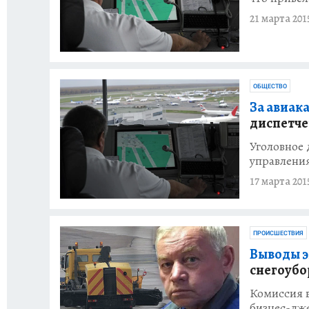
21 марта 201
ОБЩЕСТВО
За авиак
диспетче
Уголовное 
управлени
17 марта 201
ПРОИСШЕСТВИЯ
Выводы эк
снегоубо
Комиссия в
бизнес-дже