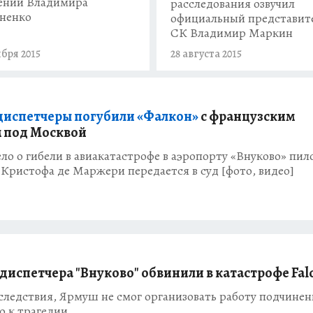
ении Владимира
расследования озвучил
ненко
официальный представит
СК Владимир Маркин
ября 2015
28 августа 2015
диспетчеры погубили «Фалкон»
с французским
 под Москвой
ло о гибели в авиакатастрофе в аэропорту «Внуково» пил
Кристофа де Маржери передается в суд [фото, видео]
 диспетчера "Внуково" обвинили в катастрофе Fal
следствия, Ярмуш не смог организовать работу подчине
о к трагедии