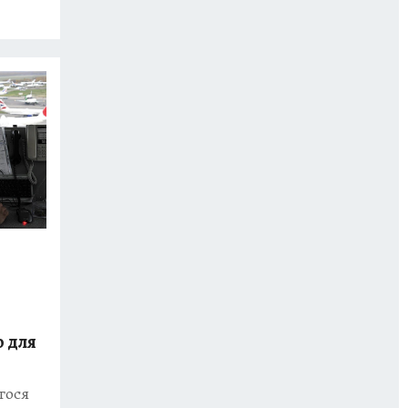
о для
гося