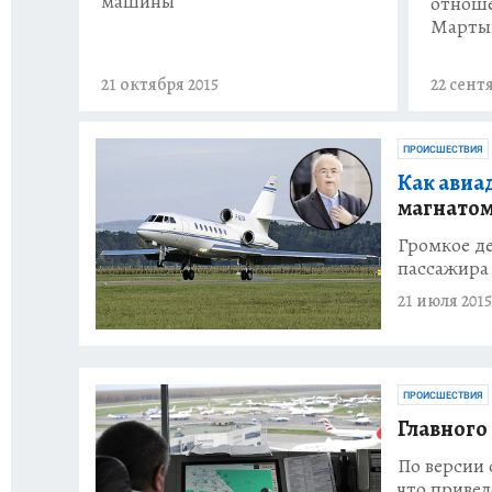
машины
отнош
Марты
21 октября 2015
22 сент
ПРОИСШЕСТВИЯ
Как авиа
магнатом
Громкое де
пассажира 
21 июля 2015
ПРОИСШЕСТВИЯ
Главного
По версии 
что привел