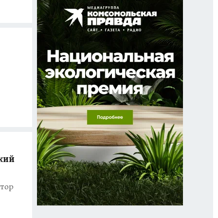
кий
атор