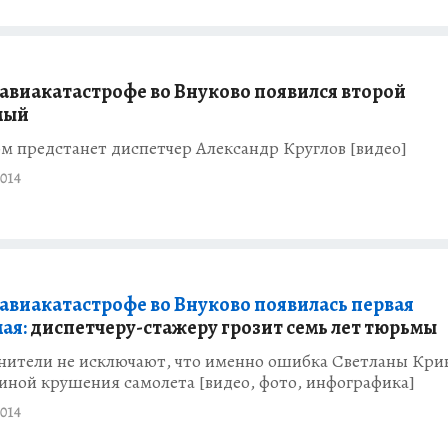
б авиакатастрофе во Внуково появился второй
мый
м предстанет диспетчер Александр Круглов [видео]
014
б авиакатастрофе во Внуково появилась первая
ая:
диспетчеру-стажеру грозит семь лет тюрьмы
нители не исключают, что именно ошибка Светланы Кри
иной крушения самолета [видео, фото, инфографика]
014