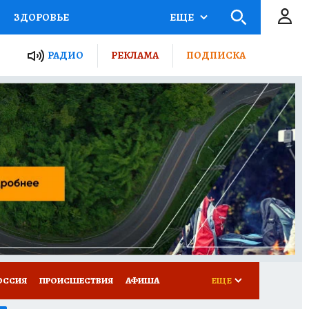
ЗДОРОВЬЕ
ЕЩЕ
ТЫ РОССИИ
АФИША
РАДИО
РЕКЛАМА
ПОДПИСКА
КРЕТЫ
ПУТЕВОДИТЕЛЬ
 ЖЕЛЕЗА
ТУРИЗМ
Д ПОТРЕБИТЕЛЯ
ВСЕ О КП
ОССИЯ
ПРОИСШЕСТВИЯ
АФИША
ЕЩЕ